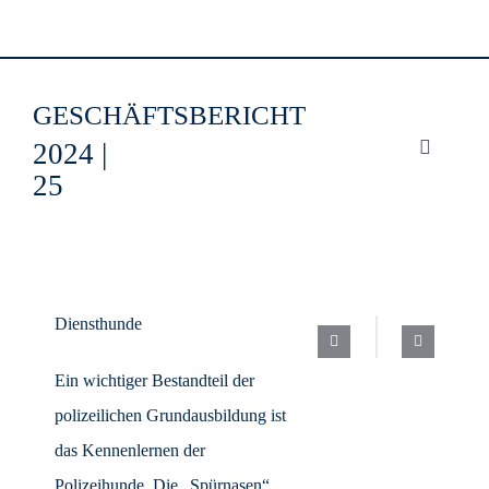
Zum
Inhalt
springen
GESCHÄFTSBERICHT
2024 |
Toggle
25
Navigati
Lehrgang 24/25
Diensthunde
Berichte
Ein wichtiger Bestandteil der
Finanzen
polizeilichen Grundausbildung ist
das Kennenlernen der
Polizeihunde. Die „Spürnasen“