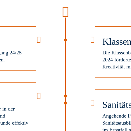
Klassen
gang 24/25
Die Klassenb
en.
2024 fördert
Kreativität 
Sanität
 in der
und
Angehende Pol
hunde effektiv
Sanitätsausbi
im Ernstfall 