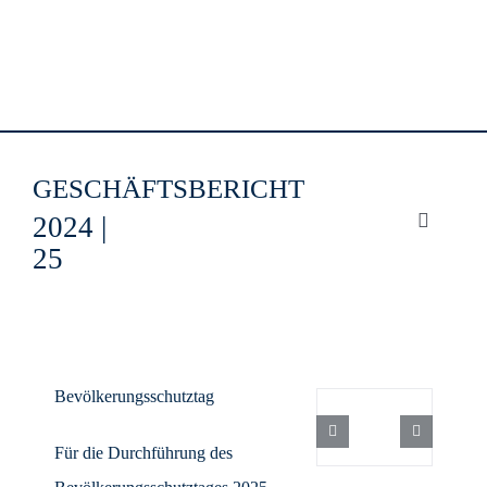
Zum
Inhalt
springen
GESCHÄFTSBERICHT
2024 |
Toggle
25
Navigati
Lehrgan
Bevölkerungsschutztag
Berichte
Für die Durchführung des
Finanze